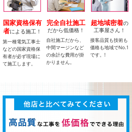
国家資格保有
完全自社施工
超地域密着
の
者
だから低価格！
工事屋さん！
による施工！
自社施工だから、
接客品質も技術も
第一種電気工事士
中間マージンなど
価格も地域でNo.1
などの国家資格保
の余計な費用が掛
です。!
有者が必ず現場に
かりません。
て施⼯します。